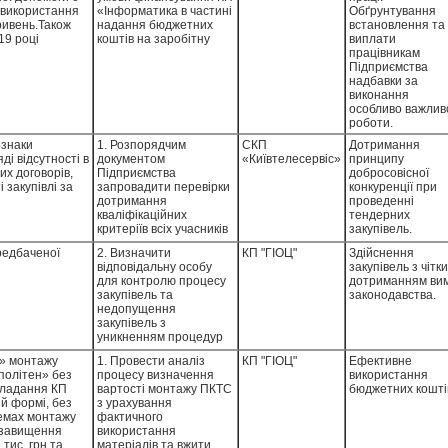
в
 використання
«Інформатика в частині
Обґрунтування
енту
гривень.Також
надання бюджетних
встановлення та
ідрозділів
19 році
коштів на заробітну
виплати
 на відсутність
у членам
плату, виплата якої
працівникам
 за
бливо важливої
здійснюється
Підприємства
го майна.
ного до
Підприємством через
надбавки за
кої надбавки, в
реалізацію заходів
виконання
рядок її
міської цільової
особливо важлив
програми «Електронна
роботи.
столиця».
ознаки
1. Розпорядчим
СКП
Дотримання
ді відсутності в
документом
«Київтелесервіс»
принципу
их договорів,
Підприємства
добросовісної
 закупівлі за
запровадити перевірки
конкуренції при
дотримання
проведенні
кваліфікаційних
тендерних
критеріїв всіх учасників
закупівель.
тендерних закупівель
редбаченої
2. Визначити
КП "ГІОЦ"
Здійснення
для запобігання
відповідальну особу
закупівель з чітк
випадків участі
для контролю процесу
дотриманням ви
учасників, які не мають
закупівель та
законодавства.
досвіду виконання
недопущення
аналогічних договорів.
закупівель з
уникненням процедур
передбачених Законом.
» монтажу
1. Провести аналіз
КП "ГІОЦ"
Ефективне
політен» без
процесу визначення
використання
кладання КП
вартості монтажу ПКТС
бюджетних кошті
ій формі, без
з урахування
хемах монтажу
фактичного
 завищення
використання
тис. грн та
матеріалів та вжити