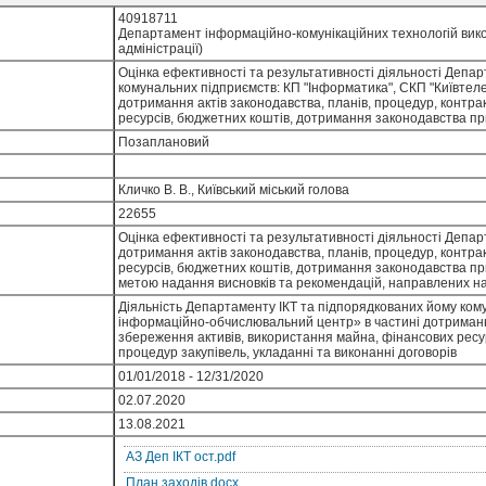
40918711
Департамент інформаційно-комунікаційних технологій викона
адміністрації)
Оцінка ефективності та результативності діяльності Депа
комунальних підприємств: КП "Інформатика", СКП "Київтел
дотримання актів законодавства, планів, процедур, контра
ресурсів, бюджетних коштів, дотримання законодавства при
Позаплановий
Кличко В. В., Київський міський голова
22655
Оцінка ефективності та результативності діяльності Депар
дотримання актів законодавства, планів, процедур, контра
ресурсів, бюджетних коштів, дотримання законодавства при
метою надання висновків та рекомендацій, направлених на
Діяльність Департаменту ІКТ та підпорядкованих йому ком
інформаційно-обчислювальний центр» в частині дотримання 
збереження активів, використання майна, фінансових ресу
процедур закупівель, укладанні та виконанні договорів
01/01/2018 - 12/31/2020
02.07.2020
13.08.2021
АЗ Деп ІКТ ост.pdf
План заходів.docx