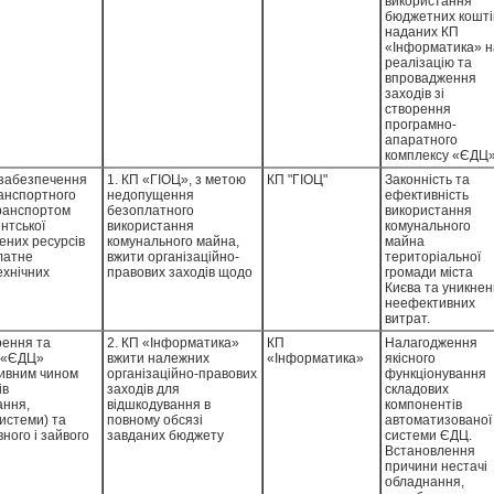
використання
ій компанії у
бюджетних кошті
наданих КП
«Інформатика» н
реалізацію та
впровадження
заходів зі
створення
програмно-
апаратного
комплексу «ЄДЦ»
 забезпечення
1. КП «ГІОЦ», з метою
КП "ГІОЦ"
Законність та
ранспортного
недопущення
ефективність
транспортом
безоплатного
використання
нтської
використання
комунального
ених ресурсів
комунального майна,
майна
платне
вжити організаційно-
територіальної
ехнічних
правових заходів щодо
громади міста
ридбаних КП
врегулювання питання
Києва та уникне
лених в
законності
неефективних
н» та
використання агентом
витрат.
ело, на думку
ТОВ «Герц» програмно-
 робіт транспортним засобом, статусу обладнання, повідомлень отриманих від диспетчера тощо, що вказує на відсутність налагодженої інформаційної взаємодії між терміналами, іншим обладнанням та програмним забезпеченням, інтегрованим до системи.Зауважимо, що ТОВ «Телекарт» на замовлення КП «Інформатика» протягом 2019 - 2020 років систематично надавало послуги з технічного обслуговування зазначених сенсорних терміналів водія, за які Підприємство сплачувало бюджетні кошти.Однак, зважаючи на наявність виявлених проблем у функціонуванні та цільовому використанні сенсорних терміналів водія постає питання щодо якості і повноти наданих ТОВ «Телекарт» послуг з технічного обслуговування, доцільності придбання зазначеного обладнання і програмного забезпечення, що підтримує роботу терміналів, та ефективності витрачених Підприємством бюджетних коштів.Зазначимо, що спеціалісти КП «Інформатика» відповідно до функціональних завдань та обов’язків, визначених в положеннях про управління/відділи та посадових інструкціях, повинні здійснювати нагляд та контроль за технічним станом і обслуговуванням обладнання програмно-апаратних комплексів систем диспетчеризації, проводити навчання користувачів стосовно експлуатації та роботи програмно-апаратних комплексів систем диспетчеризації тощо.Таким чином, результати аудиторських досліджень дають підстави стверджувати, що спеціалістами КП «Інформатика» всупереч п
2. КП «Інформатика»
КП
Налагодження
в у розмірі
технічних комплексів
вжити належних
«Інформатика»
якісного
ам
(ПТКС) для здійснення
організаційно-правових
функціонування
через них продажу
заходів для
складових
ідприємством у
електронних
відшкодування в
компонентів
транспортних квитків та
повному обсязі
автоматизованої
поповнення
завданих бюджету
системи ЄДЦ.
транспортного ресурсу
міста Києва фінансових
Встановлення
(карток), шляхом
втрат у сумі 282,83 тис.
причини нестачі
укладання відповідних
грн, які виникли
обладнання,
договорів.