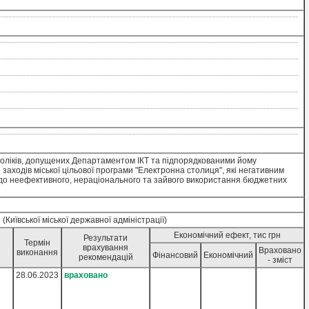
доліків, допущених Департаментом ІКТ та підпорядкованими йому
заходів міської цільової програми "Електронна столиця", які негативним
 до неефективного, нераціонального та зайвого використання бюджетних
Київської міської державної адміністрації)
Економічний ефект, тис грн
Результати
Термін
врахування
Враховано
виконання
Фінансовий
Економічний
рекомендацій
- зміст
28.06.2023
враховано