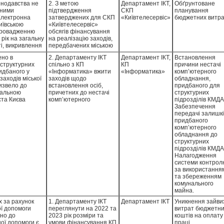
онодавства не
2. З метою
Департамент ІКТ,
Обґрунтоване
не
чними
підтвердження
СКП
планування
ерігання майна
Електронна
затверджених для СКП
«Київтелесервіс»
бюджетних витра
иївською
«Київтелесервіс»
впровадженню
обсягів фінансування
рік на загальну
на реалізацію заходів,
ті, викривлення
передбачених міською
.
цільовою програмою
ено в
2. Департаменту ІКТ
Департамент ІКТ,
Встановлення
«Електронна столиця»
 структурних
спільно з КП
КП
причини нестачі
на 2019 - 2022 роки (у
идбаного у
«Інформатика» вжити
«Інформатика»
комп’ютерного
разі її продовження
заходів міської
заходів щодо
обладнання,
наступних періодів),
извело до
встановлення осіб,
придбаного для
надати відповідні
агальною
причетних до нестачі
структурних
економічні розрахунки
ста Києва
комп’ютерного
підрозділів КМДА
(обґрунтування)
 за
обладнання,
Забезпечення
фінансових витрат, які
тверджено
придбаного для
передачі залишкі
передбачається
терного
структурних підрозділів
придбаного
понести Підприємством
озділів КМДА,
КМДА, та притягнення
комп’ютерного
в рамках їх виконання.
дарських
їх до відповідальності,
обладнання до
дчить про
передбаченої
структурних
ас, в ході
законодавством.
підрозділів КМДА
ного для
Налагодження
ладнання в
системи контрол
ням не
за використання
и КП
та збереженням
риміщеннях
комунального
о неефективне
майна.
. грн,
х за рахунок
1. Департаменту ІКТ
Департамент ІКТ
Уникнення зайви
я. Слід
ої допомоги
переглянути на 2022 та
витрат бюджетн
идбано для
дно до
2023 рік розміри та
коштів на оплату
ного
ої допомоги є
умови фінансування КП
праці.