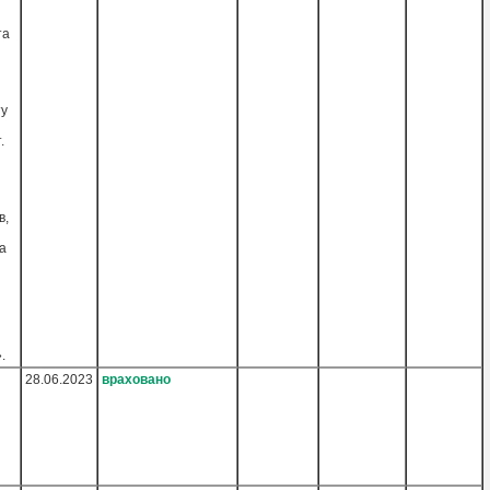
та
ту
.
в,
а
.
28.06.2023
враховано