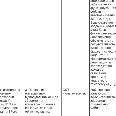
внаслідок прийняття і
придбаного для
оплати Підприємством
забезпечення
від ТОВ «Телекарт» за
функціонування 
договором від
роботи
07.12.2018 № 50/18-12
автоматизованої
послуг з встановлення
системи ЄДЦ.
та налаштування
Відшкодування
вищезазначеного
завданих бюдже
обладнання
міста Києва
автоматизованої
фінансових втрат
системи ЄДЦ, надання
Забезпечення
яких зазначеним
ефективного та
суб’єктом
результативного
господарювання
використання
фактично не
бюджетних кошті
здійснювалось.
наданих КП
«Інформатика» н
реалізацію та
впровадження
заходів зі
створення
програмно-
апаратного
комплексу «ЄДЦ»
о контролю за
3. Призначити
СКП
Забезпечення
кально-
матеріально-
«Київтелесервіс»
належного
х охорони
відповідальних осіб за
використання та
втрати)
збереження
збереження
му 84,9 тис.
комунального майна
комунального
 відсутності
(зокрема, локально-
майна.
ання і його
обчислювальних
ипадків
мереж).