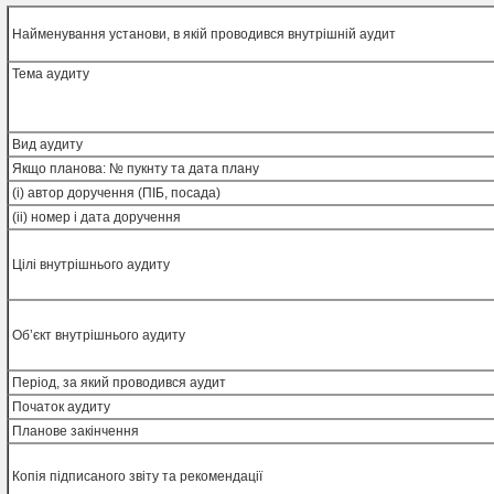
Найменування установи, в якій проводився внутрішній аудит
Тема аудиту
Вид аудиту
Якщо планова: № пукнту та дата плану
(і) автор доручення (ПІБ, посада)
(іі) номер і дата доручення
Цілі внутрішнього аудиту
Об’єкт внутрішнього аудиту
Період, за який проводився аудит
Початок аудиту
Планове закінчення
Копія підписаного звіту та рекомендації