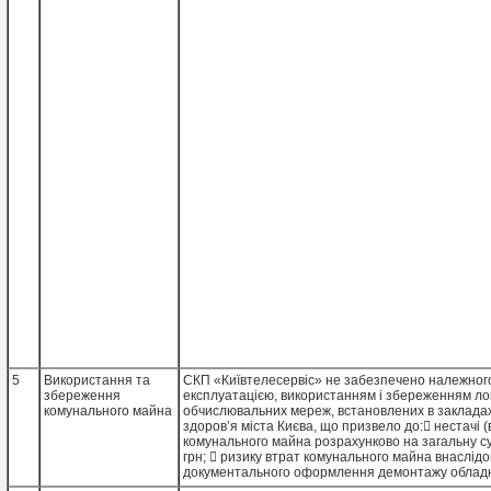
5
Використання та
СКП «Київтелесервіс» не забезпечено належног
збереження
експлуатацією, використанням і збереженням ло
комунального майна
обчислювальних мереж, встановлених в заклада
здоров’я міста Києва, що призвело до: нестачі (
комунального майна розрахунково на загальну су
грн;  ризику втрат комунального майна внаслідок
документального оформлення демонтажу обладн
невідомого місцезнаходження - 124,1 тис. грн; в