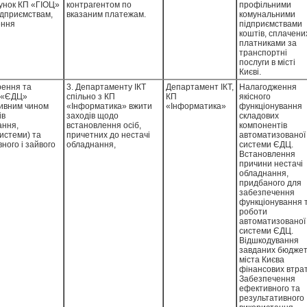
унок КП «ГІОЦ»
контрагентом по
профільними
ідприємствам,
вказаним платежам.
комунальними
ення
підприємствами
, належних
коштів, сплачени
ревезення
платниками за
.Так, за
транспортні
ми встановлено
послуги в місті
 фінансовою
Києві.
хунок КП
 робіт транспортним засобом, статусу обладнання, повідомлень отриманих від диспетчера тощо, що вказує на відсутність налагодженої інформаційної взаємодії між терміналами, іншим обладнанням та програмним забезпеченням, інтегрованим до системи.Зауважимо, що ТОВ «Телекарт» на замовлення КП «Інформатика» протягом 2019 - 2020 років систематично надавало послуги з технічного обслуговування зазначених сенсорних терміналів водія, за які Підприємство сплачувало бюджетні кошти.Однак, зважаючи на наявність виявлених проблем у функціонуванні та цільовому використанні сенсорних терміналів водія постає питання щодо якості і повноти наданих ТОВ «Телекарт» послуг з технічного обслуговування, доцільності придбання зазначеного обладнання і програмного забезпечення, що підтримує роботу терміналів, та ефективності витрачених Підприємством бюджетних коштів.Зазначимо, що спеціалісти КП «Інформатика» відповідно до функціональних завдань та обов’язків, визначених в положеннях про управління/відділи та посадових інструкціях, повинні здійснювати нагляд та контроль за технічним станом і обслуговуванням обладнання програмно-апаратних комплексів систем диспетчеризації, проводити навчання користувачів стосовно експлуатації та роботи програмно-апаратних комплексів систем диспетчеризації тощо.Таким чином, результати аудиторських досліджень дають підстави стверджувати, що спеціалістами КП «Інформатика» всупереч п
3. Департаменту ІКТ
Департамент ІКТ,
Налагодження
ристування
спільно з КП
КП
якісного
ільних
«Інформатика» вжити
«Інформатика»
функціонування
чого різниця
заходів щодо
складових
и для
встановлення осіб,
компонентів
ні договором
причетних до нестачі
автоматизованої
дійснюватися до
обладнання,
системи ЄДЦ.
и фактично
придбаного для
Встановлення
м на 30.06.2020
забезпечення роботи і
причини нестачі
призвело до
функціонування
обладнання,
міста Києва
автоматизованої
придбаного для
ння належних їм
системи ЄДЦ, та
забезпечення
д зазначити, що
притягнення їх до
функціонування 
вових заходів
відповідальності,
роботи
 «ФК «ГЕРЦ»
передбаченої
автоматизованої
й (пені) за
законодавством.
системи ЄДЦ.
тів, внаслідок
Відшкодування
ти кошти у
завданих бюдже
 у розмірі
міста Києва
но розрахунок
фінансових втрат
нсові послуги у
Забезпечення
е
ефективного та
Ц», як то
результативного
 зайвого