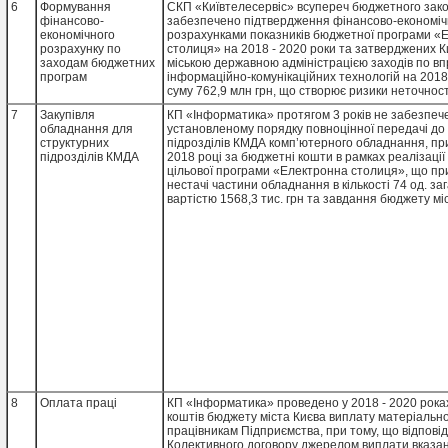
6
Формування
СКП «Київтелесервіс» всупереч бюджетного зак
неефективного використання майна через його 
фінансово-
забезпечено підтвердження фінансово-економі
функціонування - 97,2 тис. грн; неналежного зб
економічного
розрахунками показників бюджетної програми «
з ризиком втрат - 238,8 тис. гривень.
розрахунку по
столиця» на 2018 - 2020 роки та затверджених К
заходам бюджетних
міською державною адміністрацією заходів по 
програм
інформаційно-комунікаційних технологій на 2018 
суму 762,9 млн грн, що створює ризики неточнос
визначення планових обсягів фінансування тощо
7
Закупівля
КП «Інформатика» протягом 3 років не забезпеч
обладнання для
установленому порядку повноцінної передачі до
структурних
підрозділів КМДА комп’ютерного обладнання, пр
підрозділів КМДА
2018 році за бюджетні кошти в рамках реалізації 
цільової програми «Електронна столиця», що пр
нестачі частини обладнання в кількості 74 од. з
вартістю 1568,3 тис. грн та завдання бюджету мі
фінансових втрат на вказану суму.Зауважимо, що
результатами проведеної інвентаризації не під
фактичної наявності зазначеної частини комп’ю
обладнання, призначеного для структурних підр
що вказує на наявність ризику проведення госпо
операцій з ознаками «безтоварності» та/або сві
нестачу придбаних Підприємством активів.Водноч
інвентаризації встановлено, що частина придба
структурних підрозділів КМДА комп’ютерного об
кількості 24 од. фактично за цільовим призначен
використовується, - експлуатується працівникам
«Інформатика» або зберігається в складських п
Підприємства, що дає підстави стверджувати пр
використання бюджетних коштів у сумі 384,93 тис
8
Оплата праці
КП «Інформатика» проведено у 2018 - 2020 рока
витрачених на закупівлю зазначеного обладнанн
коштів бюджету міста Києва виплату матеріальн
відмітити, що КП «Інформатика» у 2018 році пр
працівникам Підприємства, при тому, що відпові
структурних підрозділів КМДА 185 од. комп’ютер
Колективного договору джерелом виплати вказан