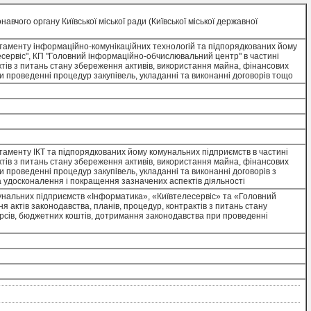
вчого органу Київської міської ради (Київської міської державної
ртаменту інформаційно-комунікаційних технологій та підпорядкованих йому
есервіс", КП "Головний інформаційно-обчислювальний центр" в частині
ктів з питань стану збереження активів, використання майна, фінансових
 проведенні процедур закупівель, укладанні та виконанні договорів тощо
таменту ІКТ та підпорядкованих йому комунальних підприємств в частині
ктів з питань стану збереження активів, використання майна, фінансових
 проведенні процедур закупівель, укладанні та виконанні договорів з
 удосконалення і покращення зазначених аспектів діяльності
унальних підприємств «Інформатика», «Київтелесервіс» та «Головний
актів законодавства, планів, процедур, контрактів з питань стану
рсів, бюджетних коштів, дотримання законодавства при проведенні