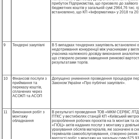
обладнання (ноутбуків, моноблоків, БФП), з яких 
прибуток Підприємства, що призвело до зайвого
установленому порядку (згідно наказу Департам
бюджетних коштів у загальній сумі 2964,76 тис. 
комунальної власності м. Києва) до структурних п
встановлено, що КП «Інформатика» у 2018 та 20
КМДА передано лише 81 од. (або 44%), що вказує
проведено за рахунок бюджетних коштів виплат
в КП «Інформатика» належної системи контролю
тендерного комітету надбавки за виконання осо
використанням бюджетних коштів та комунально
роботи за відсутності на Підприємстві розробле
Колективного договору положення про виплату та
якому було б визначено умови та деталізовано по
застосування.
9
Тендерні закупівлі
В 5 випадках тендерних закупівель встановлені 
недотримання конкуренції між учасниками у вигля
учасника належного досвіду виконання аналогічн
що створило ризики завищення ринкової вартості
результатами торгів.
10
Фінансові послуги з
Допущено уникнення проведення процедури пе
приймання та
Законом України «Про публічні закупівлі».
переказу коштів,
сплачених через
АСОКП та АСОП
11
Виконання робіт з
В результаті проведення ТОВ «МКМ СЕРВІС ЛТД
монтажу
ПТКС у вестибюлях станцій КП «Київський метро
обладнання
розроблення робочих проєктів на їх монтаж та с
«ГІОЦ» актів наданих послуг з монтажу у довільн
урахування обсягів матеріалів, які зазначені в с
терміналів самообслуговування, створено ризик
вартості робіт з монтажу на загальну суму 675,93 