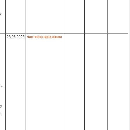
х
28.06.2023
частково враховано
та
ту
.