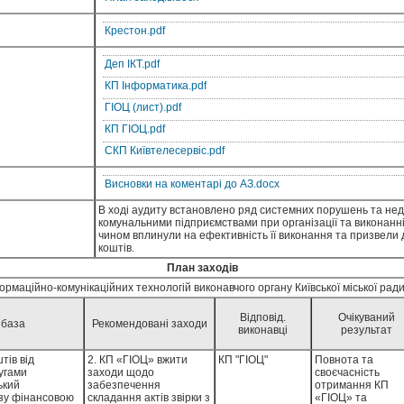
Крестон.pdf
Деп ІКТ.pdf
КП Інформатика.pdf
ГІОЦ (лист).pdf
КП ГІОЦ.pdf
СКП Київтелесервіс.pdf
Висновки на коментарі до АЗ.docx
В ході аудиту встановлено ряд системних порушень та не
комунальними підприємствами при організації та виконанні 
чином вплинули на ефективність її виконання та призвели
коштів.
План заходів
аційно-комунікаційних технологій виконавчого органу Київської міської ради (
Відповід.
Очікуваний
 база
Рекомендовані заходи
виконавці
результат
тів від
2. КП «ГІОЦ» вжити
КП "ГІОЦ"
Повнота та
угами
заходи щодо
своєчасність
ький
забезпечення
отримання КП
азу фінансовою
складання актів звірки з
«ГІОЦ» та