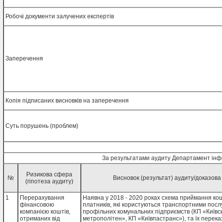
Робочі документи залучених експертів
Заперечення
Копія підписаних висновків на заперечення
Суть порушень (проблем)
За результатами аудиту Департамент інформ
Ризикова сфера
№
Висновок (результат) аудиту/доказова
(гіпотеза аудиту)
1
Перерахування
Наявна у 2018 - 2020 роках схема приймання кош
фінансовою
платників, які користуються транспортними посл
компанією коштів,
профільних комунальних підприємств (КП «Київс
отриманих від
метрополітен», КП «Київпастранс»), та їх перек