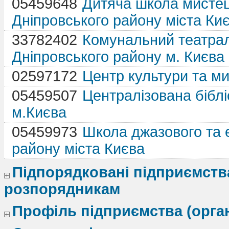
05459648
Дитяча школа мистец
Дніпровського району міста Ки
33782402
Комунальний театра
Дніпровського району м. Києва 
02597172
Центр культури та м
05459507
Централізована бібл
м.Києва
05459973
Школа джазового та 
району міста Києва
Підпорядковані підприємства 
розпорядникам
Профіль підприємства (органі