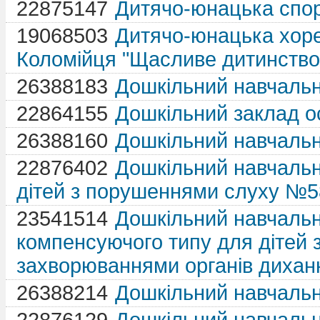
22875147
Дитячо-юнацька спо
19068503
Дитячо-юнацька хоре
Коломійця "Щасливе дитинство
26388183
Дошкільний навчаль
22864155
Дошкільний заклад о
26388160
Дошкільний навчальн
22876402
Дошкільний навчальн
дітей з порушеннями слуху №5
23541514
Дошкільний навчаль
компенсуючого типу для дітей
захворюваннями органів дихан
26388214
Дошкільний навчаль