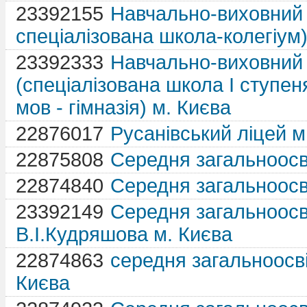
23392155
Навчально-виховний 
спеціалізована школа-колегіум)
23392333
Навчально-виховний
(спеціалізована школа І ступе
мов - гімназія) м. Києва
22876017
Русанівський ліцей м
22875808
Середня загальноосві
22874840
Середня загальноосв
23392149
Середня загальноосві
В.І.Кудряшова м. Києва
22874863
середня загальноосвіт
Києва