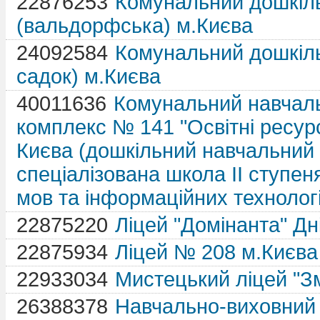
22876253
Комунальний дошкіл
(вальдорфська) м.Києва
24092584
Комунальний дошкіл
садок) м.Києва
40011636
Комунальний навчаль
комплекс № 141 "Освітні ресурс
Києва (дошкільний навчальний з
спеціалізована школа ІІ ступе
мов та інформаційних технологі
22875220
Ліцей "Домінанта" Дн
22875934
Ліцей № 208 м.Києва
22933034
Мистецький ліцей "Зм
26388378
Навчально-виховний 