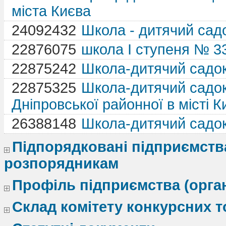
міста Києва
24092432
Школа - дитячий садо
22876075
школа І ступеня № 33
22875242
Школа-дитячий садок
22875325
Школа-дитячий садок 
Дніпровської районної в місті К
26388148
Школа-дитячий садок
Підпорядковані підприємства 
розпорядникам
Профіль підприємства (органі
Склад комітету конкурсних т