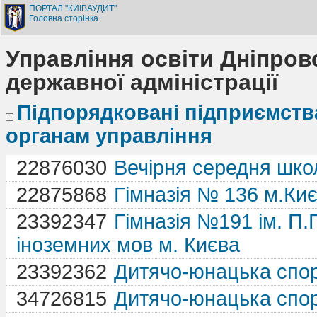
ПОРТАЛ "КИЇВАУДИТ"
Головна сторінка
Управління освіти Дніпровс
державної адміністрації
Підпорядковані підприємства 
органам управління
22876030
Вечірня середня школ
22875868
Гімназія № 136 м.Ки
23392347
Гімназія №191 ім. П
іноземних мов м. Києва
23392362
Дитячо-юнацька спо
34726815
Дитячо-юнацька спо