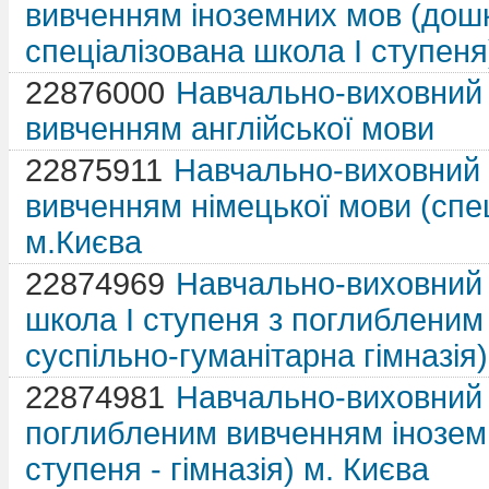
вивченням іноземних мов (дошк
спеціалізована школа І ступеня
22876000
Навчально-виховний 
вивченням англійської мови
22875911
Навчально-виховний
вивченням німецької мови (спец
м.Києва
22874969
Навчально-виховний 
школа І ступеня з поглибленим
суспільно-гуманітарна гімназія)
22874981
Навчально-виховний
поглибленим вивченням іноземн
ступеня - гімназія) м. Києва