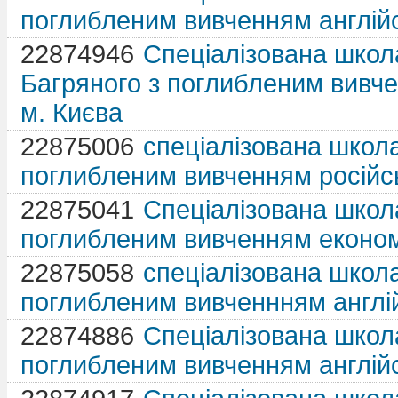
поглибленим вивченням англій
22874946
Спеціалізована школа 
Багряного з поглибленим вивче
м. Києва
22875006
спеціалізована школа 
поглибленим вивченням російс
22875041
Спеціалізована школа
поглибленим вивченням економі
22875058
спеціалізована школа 
поглибленим вивченнням англі
22874886
Спеціалізована школа
поглибленим вивченням англій