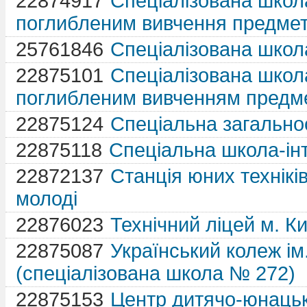
22874917
Спеціалізована школа
поглибленим вивчення предмет
25761846
Спеціалізована школа
22875101
Спеціалізована школа-
поглибленим вивченням предме
22875124
Спеціальна загально
22875118
Спеціальна школа-ін
22872137
Станція юних техніків
молоді
22876023
Технічний ліцей м. К
22875087
Український колеж ім
(спеціалізована школа № 272)
22875153
Центр дитячо-юнацьк